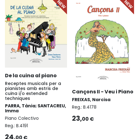
De la cuina al piano
Receptes musicals per a
pianistes amb estris de
Cançons II - Veu i Piano
cuina i/o extended
techniques
FREIXAS, Narcisa
PARRA, Tània; SANTACREU,
Reg.:
B.4178
Imma
23,
Piano Colectivo
00 €
Reg.:
B.4191
24,
00 €