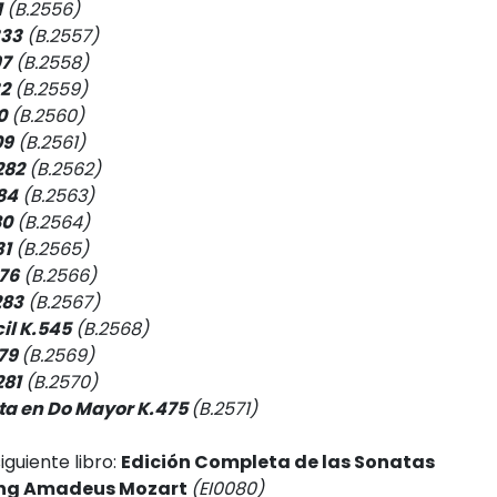
1
(B.2556)
333
(B.2557)
97
(B.2558)
32
(B.2559)
0
(B.2560)
09
(B.2561)
282
(B.2562)
84
(B.2563)
80
(B.2564)
31
(B.2565)
76
(B.2566)
283
(B.2567)
cil K.545
(B.2568)
79
(B.2569)
281
(B.2570)
ata en Do Mayor K.475
(B.2571)
guiente libro:
Edición Completa de las Sonatas
ang Amadeus Mozart
(EI0080)