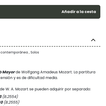
Añadir a la cesta
/ contemporánea , Solos
 b Mayor
de Wolfgang Amadeus Mozart. La partitura
ensión y es de dificultad media.
de W. A. Mozart se pueden adquirir por separado:
3
(B.2554)
30
(B.2555)