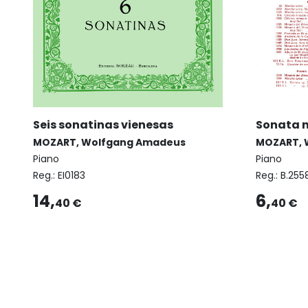
Seis sonatinas vienesas
Sonata n
MOZART, Wolfgang Amadeus
MOZART, 
Piano
Piano
Reg.:
EI0183
Reg.:
B.255
14,
6,
40 €
40 €