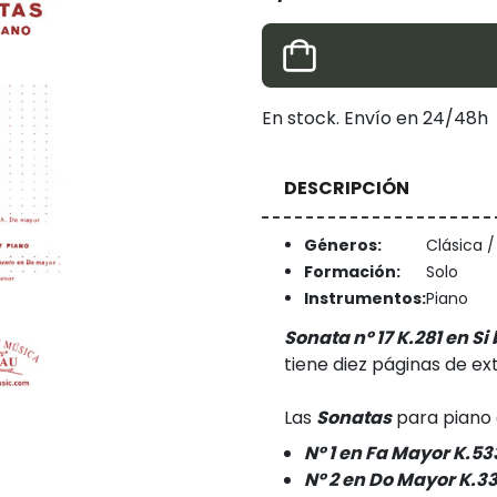
En stock. Envío en 24/48h
DESCRIPCIÓN
Géneros:
Clásica 
Formación:
Solo
Instrumentos:
Piano
Sonata nº 17 K.281 en Si
tiene diez páginas de ext
Las
Sonatas
para piano 
Nº 1 en Fa Mayor K.53
Nº 2 en Do Mayor K.3