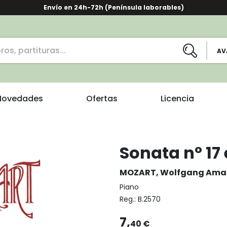
Envío en 24h-72h (Península laborables)
AV
Novedades
Ofertas
Licencia
Sonata nº 17 
MOZART, Wolfgang Ama
Piano
Reg.:
B.2570
7,
40 €