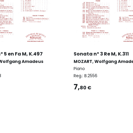
º 5 en Fa M, K.497
Sonata nº 3 Re M, K.311
Wolfgang Amadeus
MOZART, Wolfgang Amad
Piano
8
Reg.:
B.2556
7,
80 €