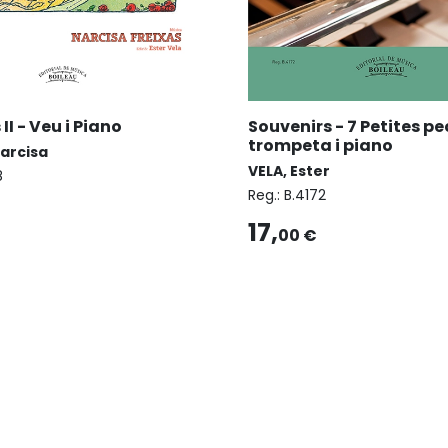
I - Veu i Piano
Souvenirs - 7 Petites pe
trompeta i piano
Narcisa
VELA, Ester
8
Reg.:
B.4172
17,
00 €