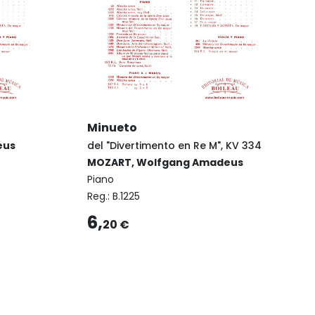
Minueto
eus
del "Divertimento en Re M", KV 334
MOZART, Wolfgang Amadeus
Piano
Reg.:
B.1225
6,
20 €