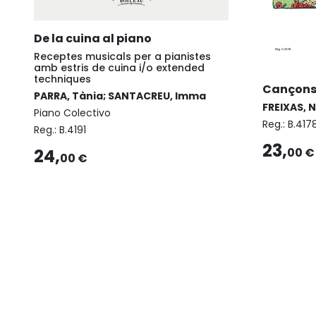
De la cuina al piano
Receptes musicals per a pianistes
amb estris de cuina i/o extended
techniques
Cançons I
PARRA, Tània; SANTACREU, Imma
FREIXAS, 
Piano Colectivo
Reg.:
B.417
Reg.:
B.4191
23,
24,
00 €
00 €