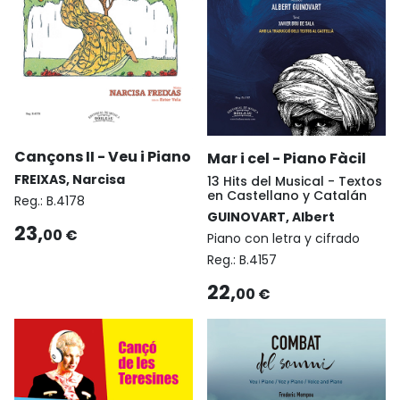
Cançons II - Veu i Piano
Mar i cel - Piano Fàcil
FREIXAS, Narcisa
13 Hits del Musical - Textos
en Castellano y Catalán
Reg.:
B.4178
GUINOVART, Albert
23,
00 €
Piano con letra y cifrado
Reg.:
B.4157
22,
00 €