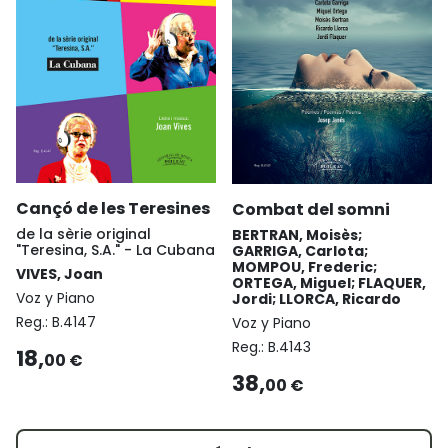
Cançó de les Teresines
Combat del somni
de la sèrie original
BERTRAN, Moisès;
"Teresina, S.A." - La Cubana
GARRIGA, Carlota;
MOMPOU, Frederic;
VIVES, Joan
ORTEGA, Miguel; FLAQUER,
Voz y Piano
Jordi; LLORCA, Ricardo
Reg.:
B.4147
Voz y Piano
Reg.:
B.4143
18,
00 €
38,
00 €