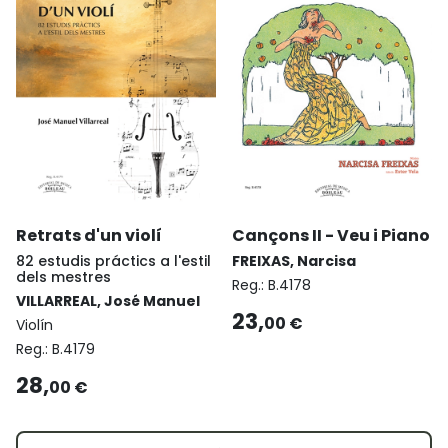
Retrats d'un violí
Cançons II - Veu i Piano
82 estudis práctics a l'estil
FREIXAS, Narcisa
dels mestres
Reg.:
B.4178
VILLARREAL, José Manuel
23,
00 €
Violín
Reg.:
B.4179
28,
00 €