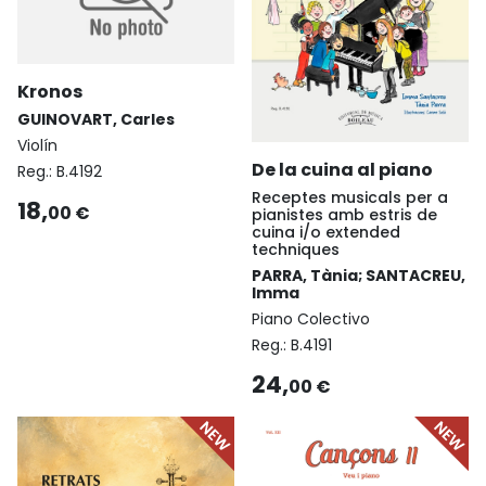
Kronos
GUINOVART, Carles
Violín
De la cuina al piano
Reg.:
B.4192
Receptes musicals per a
18,
00 €
pianistes amb estris de
cuina i/o extended
techniques
PARRA, Tània; SANTACREU,
Imma
Piano Colectivo
Reg.:
B.4191
24,
00 €