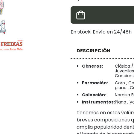
En stock. Envío en 24/48h
DESCRIPCIÓN
Géneros:
Clásica /
Juveniles
Cancione
Formación:
Coro , Co
piano , C
Colección:
Narcisa F
Instrumentos:
Piano , V
Tenemos en estos volúm
breves composiciones q
amplia popularidad dent