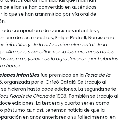
ora, estas obras han sido las que más han
 de ellas se han convertido en auténticas
 lo que se han transmitido por vía oral de
ón.
ada compositora de canciones infantiles y
 uno de sus maestros, Felipe Pedrell, Narcisa era
es infantiles y de la educación elemental de la
o: «
Armonías sencillas como los corazones de los
os sean mayores nos lo agradecerán por haberles
a tierra
».
iones Infantiles
fue premiada en la
Festa de la
, organizada por el Orfeó Català. Se tradujo al
y se hicieron hasta doce ediciones. La segunda serie
ocs Florals de Girona
de 1908. También se tradujo al
 doce ediciones. La tercera y cuarta series como
lo póstumo, aun así, tenemos noticia de que la
paración en años anteriores a su fallecimiento, en