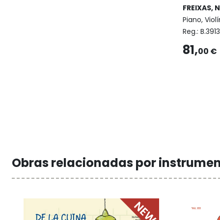
FREIXAS, 
Piano, Viol
Reg.:
B.391
81,
00 €
Obras relacionadas por instrume