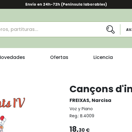
Envío en 24h-72h (Península laborables)
AV
Novedades
Ofertas
Licencia
Cançons d'inf
FREIXAS, Narcisa
Voz y Piano
Reg.:
B.4009
18,
30 €