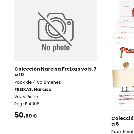
Colección Narcisa Freixas vols. 7
a 10
Pack de 4 volúmenes
FREIXAS, Narcisa
Voz y Piano
Reg.:
B.4006J
50,
60 €
Colección
a 6
Pack 6 vo