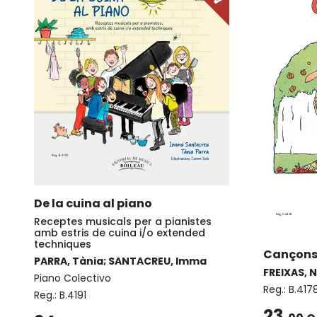
De la cuina al piano
Receptes musicals per a pianistes
amb estris de cuina i/o extended
techniques
Cançons I
PARRA, Tània; SANTACREU, Imma
FREIXAS, 
Piano Colectivo
Reg.:
B.417
Reg.:
B.4191
23,