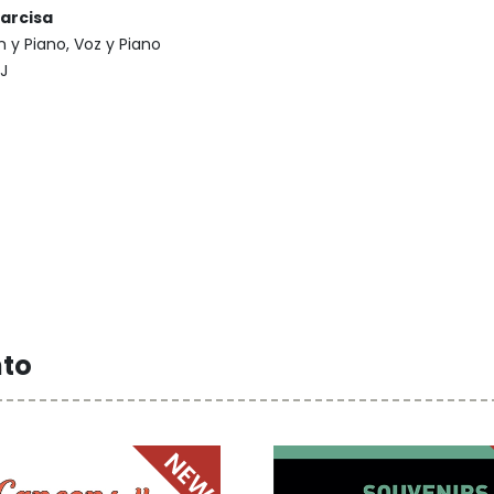
Narcisa
ín y Piano, Voz y Piano
3J
nto