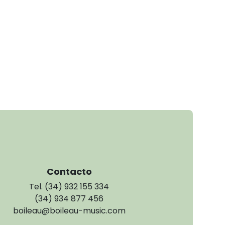
Contacto
Tel. (34) 932 155 334
(34) 934 877 456
boileau@boileau-music.com