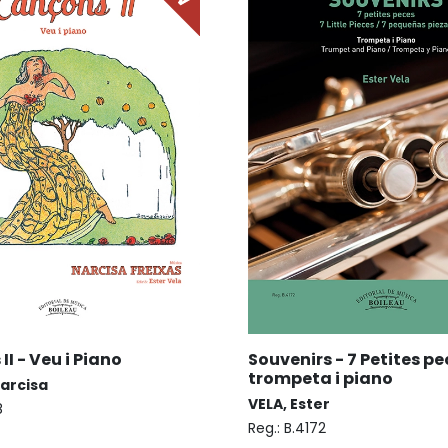
I - Veu i Piano
Souvenirs - 7 Petites pe
trompeta i piano
Narcisa
VELA, Ester
8
Reg.:
B.4172