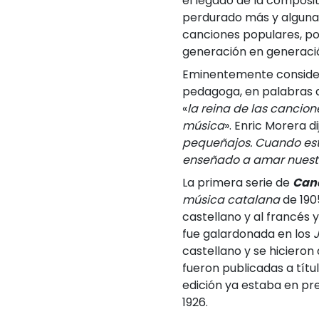
el legado de la composit
perdurado más y algunas
canciones populares, por
generación en generaci
Eminentemente consider
pedagoga, en palabras de
«
la reina de las cancion
música
». Enric Morera dij
pequeñajos. Cuando est
enseñado a amar nuestr
La primera serie de
Canc
música catalana
de 1905
castellano y al francés 
fue galardonada en los
J
castellano y se hicieron
fueron publicadas a títu
edición ya estaba en pre
1926.